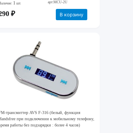
арт:MCU-2U
1
Наличие:
шт.
290 ₽
В корзину
FM-трансмиттер AVS F-316 (белый, функция
Handsfree при подключении к мобильному телефону,
время работы без подзарядки : более 4 часов)