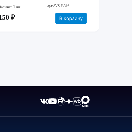
арт:AVS F-316
1
Наличие:
шт.
150 ₽
В корзину