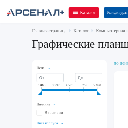
Каталог
Конфигурат
Главная страница
Каталог
Компьютерная т
Графические план
по цен
Цена
3 066
3 797
4 528
5 259
5 990
Наличие
В наличии
Цвет корпуса