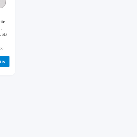
ite
 ,
 USB
00
ину