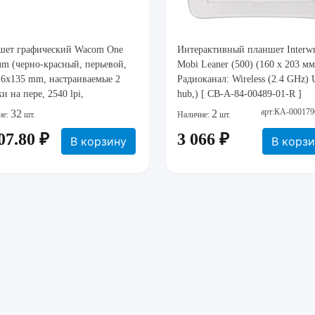
шет графический Wacom One
Интерактивный планшет Interwr
m (черно-красный, перьевой,
Mobi Leaner (500) (160 x 203 мм
16x135 mm, настраиваемые 2
Радиоканал: Wireless (2.4 GHz)
и на пере, 2540 lpi,
hub,) [ CB-A-84-00489-01-R ]
оводное перо, уровней 2048,
арт:КА-000179
32
2
ие:
шт.
Наличие:
шт.
.0 Type-A, кабель USB, 3
07.80 ₽
3 066 ₽
лнительных наконечника,
В корзину
В корз
т для замены наконечника,
89x8.7 м