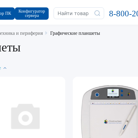
Конфигуратор
8-800-2
ор ПК
сервера
ехника и периферия
Графические планшеты
шеты
е