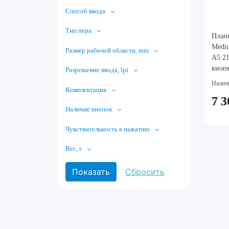
Способ ввода
Тип пера
План
Mediu
Размер рабочей области, mm
A5 2
кнопк
Разрешение ввода, lpi
беспр
Налич
Комплектация
USB 2
7 3
допо
Наличие кнопок
пинце
277x1
Чувствительность к нажатию
Вес, г