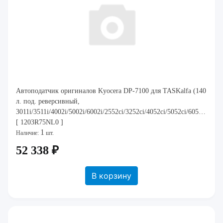
Автоподатчик оригиналов Kyocera DP-7100 для TASKalfa (140
л. под. реверсивный,
3011i/3511i/4002i/5002i/6002i/2552ci/3252ci/4052ci/5052ci/6052ci)
[ 1203R75NL0 ]
1
Наличие:
шт.
52 338 ₽
В корзину