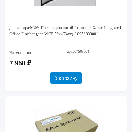
для копира/МФУ Интегрированный финишер Xerox Integrated
Office Finisher (для WCP 52xx/74xx) [ 097S03908 ]
арт:097S03908
1
Наличие:
шт.
7 960 ₽
В корзину