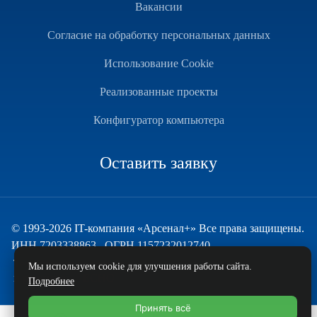
Вакансии
Согласие на обработку персональных данных
Использование Cookie
Реализованные проекты
Конфигуратор компьютера
Оставить заявку
© 1993-2026 IT-компания «Арсенал+» Все права защищены.
ИНН 7203338863 , ОГРН 1157232012740
Техническая поддержка
Мы используем cookie для улучшения работы сайта.
и развитие — ECHO
Подробнее
Принять всё