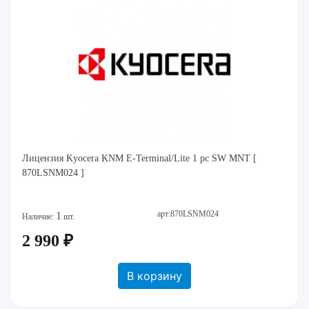
Лицензия Kyocera KNM E-Terminal/Lite 1 pc SW MNT [
870LSNM024 ]
арт:870LSNM024
1
Наличие:
шт.
2 990 ₽
В корзину