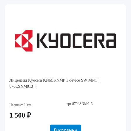
Лицензия Kyocera KNM/KNMP 1 device SW MNT [
870LSNM013 ]
арт:870LSNM013
1
Наличие:
шт.
1 500 ₽
В корзину