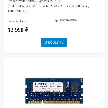
Разделитель задний Kyocera JS-7100
(4002i/5002i/6002i/2552ci/3252ci/4052ci/ 5052ci/6052ci) [
1203RN0UN0 ]
арт:1203RN0UN0
1
Наличие:
шт.
12 990 ₽
В корзину