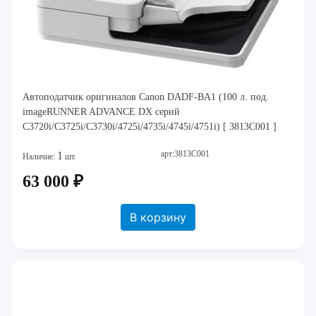
Автоподатчик оригиналов Canon DADF-BA1 (100 л. под.
imageRUNNER ADVANCE DX серий
C3720i/C3725i/C3730i/4725i/4735i/4745i/4751i) [ 3813C001 ]
арт:3813C001
1
Наличие:
шт.
63 000 ₽
В корзину