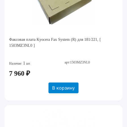
Факсовая плата Kyocera Fax System (R) для 181/221, [
1503MZ3NL0 ]
арт:1503MZ3NL0
1
Наличие:
шт.
7 960 ₽
В корзину