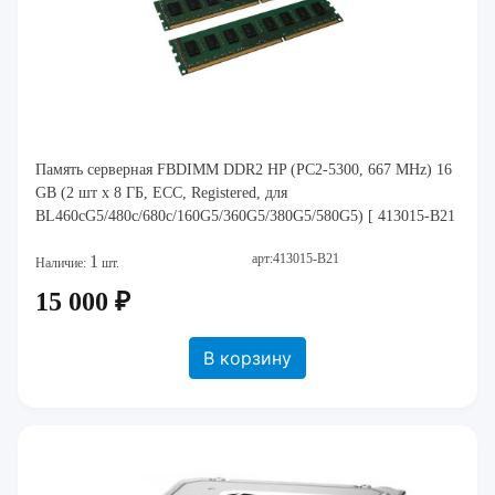
Память серверная FBDIMM DDR2 HP (PC2-5300, 667 MHz) 16
GB (2 шт x 8 ГБ, ECC, Registered, для
BL460cG5/480c/680c/160G5/360G5/380G5/580G5) [ 413015-B21
арт:413015-B21
1
Наличие:
шт.
15 000 ₽
В корзину