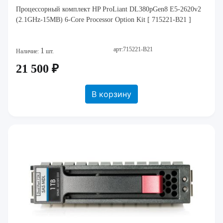
Процессорный комплект HP ProLiant DL380pGen8 E5-2620v2
(2.1GHz-15MB) 6-Core Processor Option Kit [ 715221-B21 ]
арт:715221-B21
1
Наличие:
шт.
21 500 ₽
В корзину