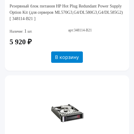
Резервный блок питания HP Hot Plug Redundant Power Supply
Option Kit (для серверов ML570G3,G4/DL580G3,G4/DL585G2)
[ 348114-B21 ]
арт:348114-B21
1
Наличие:
шт.
5 920 ₽
В корзину