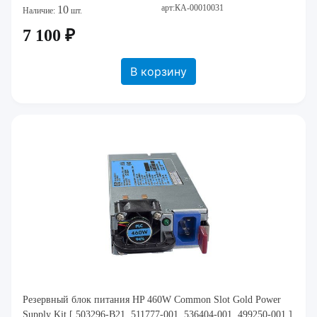
арт:КА-00010031
10
Наличие:
шт.
7 100 ₽
В корзину
Резервный блок питания HP 460W Common Slot Gold Power
Supply Kit [ 503296-B21, 511777-001, 536404-001, 499250-001 ]