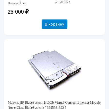
арт:AE312A
1
Наличие:
шт.
25 000 ₽
В корзину
Модуль HP BladeSystem 1/10Gb Virtual Connect Ethernet Module
(for c-Class BladeSystem) [ 399593-B22 ]