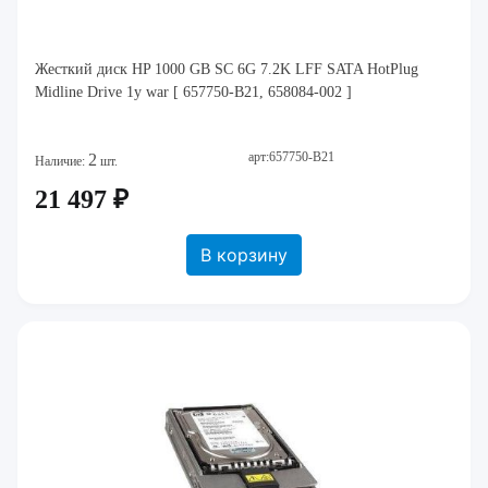
Жесткий диск HP 1000 GB SC 6G 7.2K LFF SATA HotPlug
Midline Drive 1y war [ 657750-B21, 658084-002 ]
арт:657750-B21
2
Наличие:
шт.
21 497 ₽
В корзину