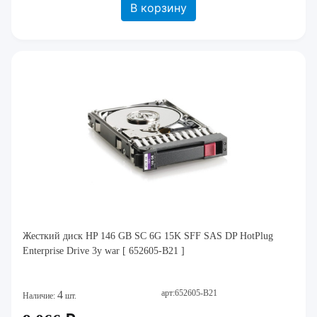
В корзину
Жесткий диск HP 146 GB SC 6G 15K SFF SAS DP HotPlug
Enterprise Drive 3y war [ 652605-B21 ]
арт:652605-B21
4
Наличие:
шт.