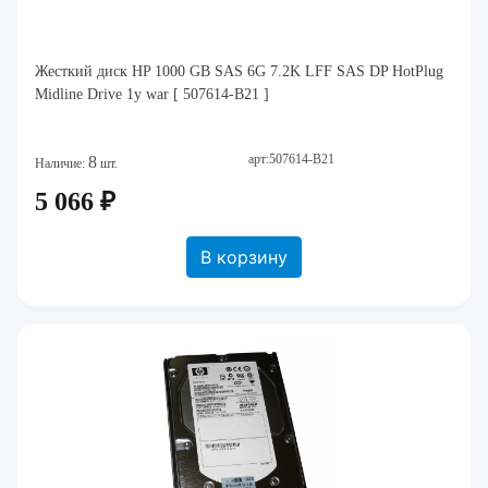
Жесткий диск HP 1000 GB SAS 6G 7.2K LFF SAS DP HotPlug
Midline Drive 1y war [ 507614-B21 ]
арт:507614-B21
8
Наличие:
шт.
5 066 ₽
В корзину