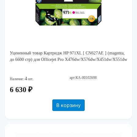
Уцененный товар Картридж HP 971XL [ CN627AE ] (magenta,
до 6600 стр) для Officejet Pro X476dw/X576dw/X451dw/X551dw
арт:КА-00102698
4
Наличие:
шт.
6 630 ₽
В корзину