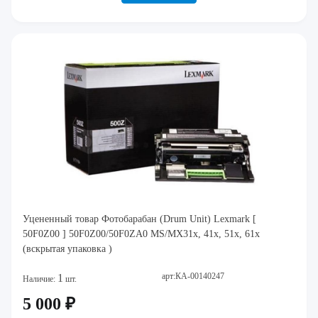
Уцененный товар Фотобарабан (Drum Unit) Lexmark [
50F0Z00 ] 50F0Z00/50F0ZA0 MS/MX31x, 41x, 51x, 61x
(вскрытая упаковка )
арт:КА-00140247
1
Наличие:
шт.
5 000 ₽