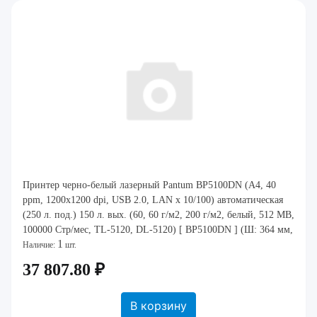
Принтер черно-белый лазерный Pantum BP5100DN (A4, 40
ppm, 1200x1200 dpi, USB 2.0, LAN x 10/100) автоматическая
(250 л. под.) 150 л. вых. (60, 60 г/м2, 200 г/м2, белый, 512 MB,
100000 Стр/мес, TL-5120, DL-5120) [ BP5100DN ] (Ш: 364 мм,
1
В: 257 мм, Г: 344 мм
Наличие:
шт.
37 807.80 ₽
В корзину