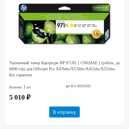
Уцененный товар Картридж HP 971XL [ CN628AE ] (yellow, до
6600 стр) для Officejet Pro X476dw/X576dw/X451dw/X551dw,
Без гарантии
арт:КА-00105445
1
Наличие:
шт.
5 010 ₽
В корзину