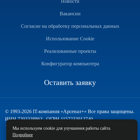
Новости
Вакансии
Согласие на обработку персональных данных
Использование Cookie
Реализованные проекты
Конфигуратор компьютера
Оставить заявку
© 1993-2026 IT-компания «Арсенал+» Все права защищены.
ИНН 7203338863 , ОГРН 1157232012740
Техническая поддержка
Мы используем cookie для улучшения работы сайта.
и развитие — ECHO
Подробнее