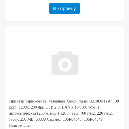
В корзину
Принтер черно-белый лазерный Xerox Phaser B210DNI (A4, 30
ppm, 1200x1200 dpi, USB 2.0, LAN x 10/100, Wi-Fi)
автоматическая (250 л. под.) 120 л. вых. (60 г/м2, 220 г/м2,
Ivory, 256 MB, 30000 Стр/мес, 106R04348, 106R04349,
3
101R00664) [ B210V_DNI ] (Ш: 368 м
Наличие:
шт.