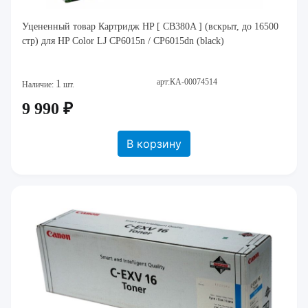
Уцененный товар Картридж HP [ CB380A ] (вскрыт, до 16500
стр) для HP Color LJ CP6015n / CP6015dn (black)
арт:КА-00074514
1
Наличие:
шт.
9 990 ₽
В корзину