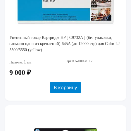
Уцененный товар Картридж HP [ C9732A ] (без упаковки,
сломано одно из креплений) 645A (до 12000 стр) для Color LJ
5500/5550 (yellow)
арт:КА-00098112
1
Наличие:
шт.
9 000 ₽
В корзину