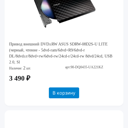
Привод внешний DVD±RW ASUS SDRW-08D2S-U LITE
(черный, чтение - 5dvd-ram/6dvd+R9/6dvd-r
DL/8dvd±r/8dvd+rw/6dvd-rw/24cd-r/24cd-rw 8dvd/24cd, USB
2.0, Sl
арт:90-DQ0435-UA221KZ
2
Наличие:
шт.
3 490 ₽
В корзину