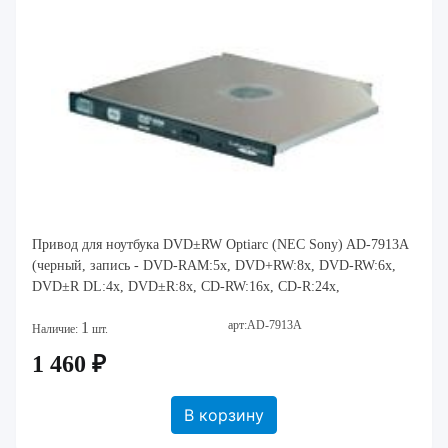
Привод для ноутбука DVD±RW Optiarc (NEC Sony) AD-7913A
(черный, запись - DVD-RAM:5x, DVD+RW:8x, DVD-RW:6x,
DVD±R DL:4x, DVD±R:8x, CD-RW:16x, CD-R:24x,
арт:AD-7913A
1
Наличие:
шт.
1 460 ₽
В корзину