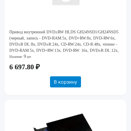
Привод внутренний DVD±RW HLDS GH24NSD1/GH24NSD5
(черный, запись - DVD-RAM:5x, DVD+RW:8x, DVD-RW:6x,
DVD±R DL:8x, DVD±R:24x, CD-RW:24x, CD-R:48x, чтение -
DVD-RAM:5x, DVD+RW:13x, DVD-RW: 16x, DVD±R DL:12x,
9
DVD±R:16x, DVD-ROM:16x, CD-RW:40x, CD-R:48x, CD-RO
Наличие:
шт.
6 697.80 ₽
В корзину