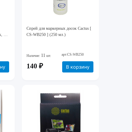
Спрей для маркерных досок Cactus [
х, ЖК
CS-WB250 ] (250 мл.)
арт:CS-WB250
11
Наличие:
шт.
140 ₽
ину
В корзину