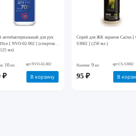
 антибактериальный для рук
Спрей для ЖК экранов Cactus [
fice [ NVO-02-002 ] (спиртовой
S3002 ] (250 мл.)
125 мл)
арт:NVO-02-002
арт:CS-S3002
10
9
ие:
шт.
Наличие:
шт.
 ₽
95 ₽
В корзину
В корз