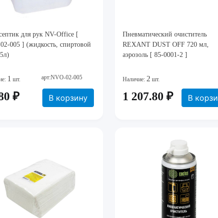
ептик для рук NV-Office [
Пневматический очиститель
2-005 ] (жидкость, спиртовой
REXANT DUST OFF 720 мл,
5л)
аэрозоль [ 85-0001-2 ]
арт:NVO-02-005
1
2
ие:
шт.
Наличие:
шт.
80 ₽
1 207.80 ₽
В корзину
В корз