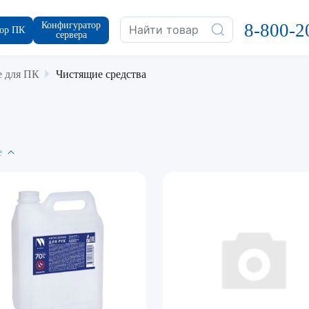
Конфигуратор
8-800-2
ор ПК
сервера
 для ПК
Чистящие средства
е