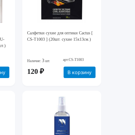
Салфетки сухие для оптики Cactus [
BU-
CS-T1003 ] (20шт. сухие 15x13см.)
т.)
арт:CS-T1003
3
Наличие:
шт.
120 ₽
ину
В корзину