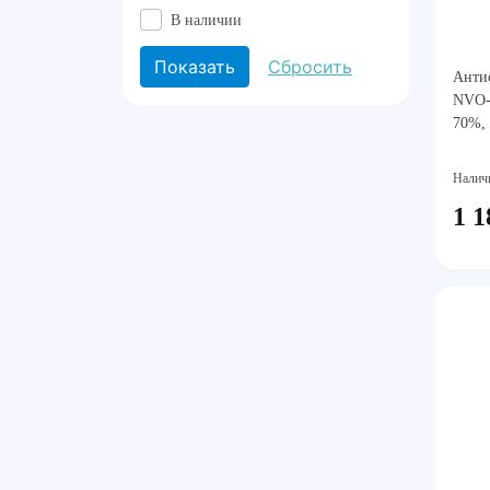
В наличии
Антис
NVO-0
70%, 
Налич
1 1