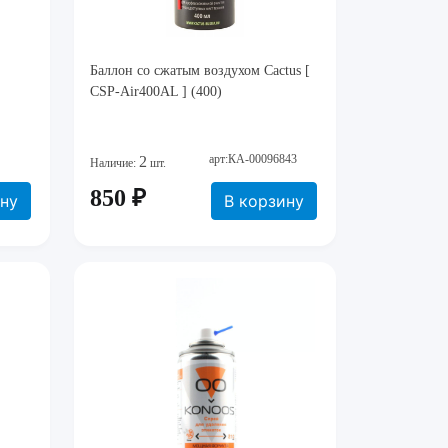
Баллон со сжатым воздухом Cactus [
CSP-Air400AL ] (400)
арт:КА-00096843
2
Наличие:
шт.
850 ₽
ину
В корзину