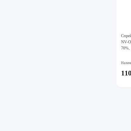
Спрей
NV-Of
70%, 
Налич
110