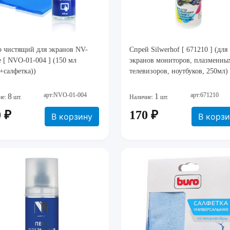
р чистящий для экранов NV-
Спрей Silwerhof [ 671210 ] (для
e [ NVO-01-004 ] (150 мл
экранов мониторов, плазменны
+салфетка))
телевизоров, ноутбуков, 250мл)
арт:NVO-01-004
арт:671210
8
1
ие:
шт.
Наличие:
шт.
 ₽
170 ₽
В корзину
В корз