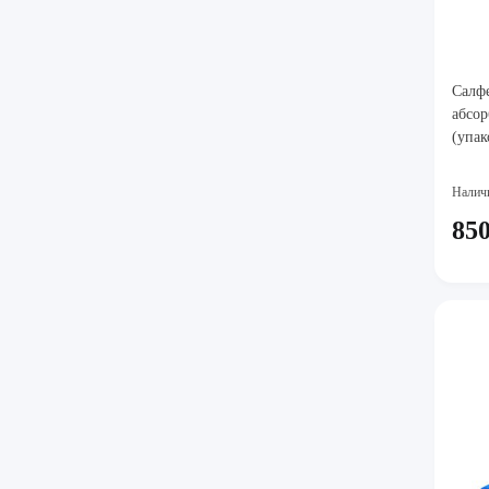
Салф
абсо
(упак
Налич
850