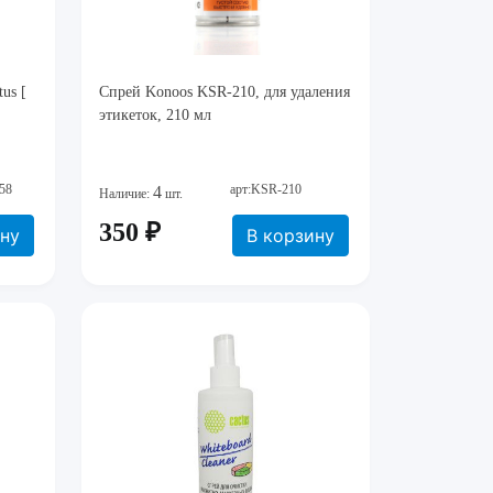
us [
Спрей Konoos KSR-210, для удаления
этикеток, 210 мл
58
арт:KSR-210
4
Наличие:
шт.
350 ₽
ину
В корзину