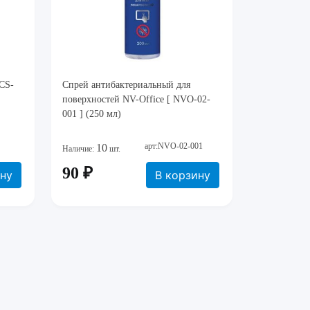
 CS-
Спрей антибактериальный для
поверхностей NV-Office [ NVO-02-
001 ] (250 мл)
арт:NVO-02-001
10
Наличие:
шт.
90 ₽
ину
В корзину