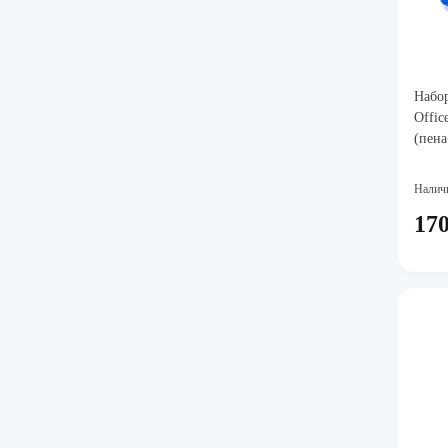
Набо
Offic
(пена
Налич
170