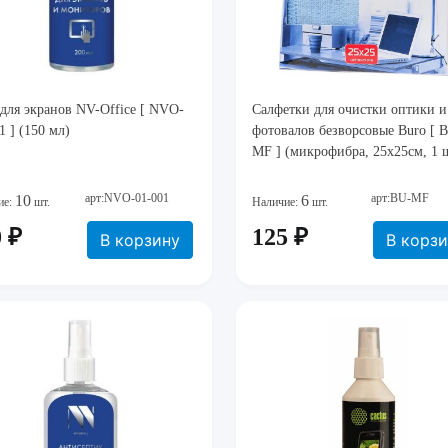
для экранов NV-Office [ NVO-
Салфетки для очистки оптики и
1 ] (150 мл)
фотовалов безворсовые Buro [ 
MF ] (микрофибра, 25х25см, 1 ш
арт:NVO-01-001
арт:BU-MF
10
6
ие:
шт.
Наличие:
шт.
 ₽
125 ₽
В корзину
В корз