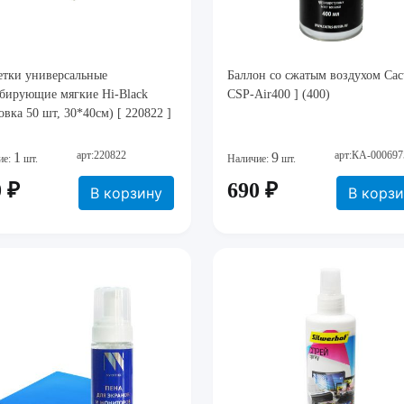
етки универсальные
Баллон со сжатым воздухом Cact
рбирующие мягкие Hi-Black
CSP-Air400 ] (400)
овка 50 шт, 30*40см) [ 220822 ]
арт:220822
арт:КА-000697
1
9
ие:
шт.
Наличие:
шт.
 ₽
690 ₽
В корзину
В корз