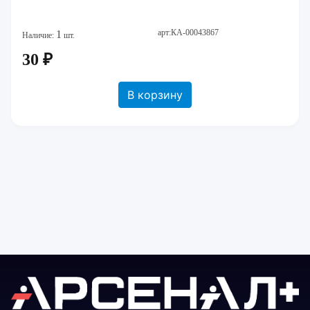
арт:КА-00043867
1
Наличие:
шт.
30 ₽
В корзину