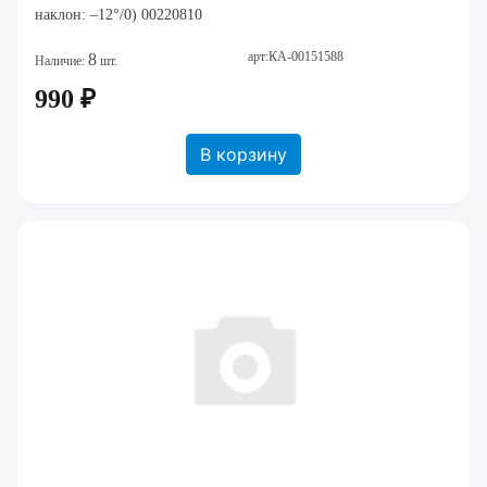
наклон: –12°/0) 00220810
арт:КА-00151588
8
Наличие:
шт.
990 ₽
В корзину