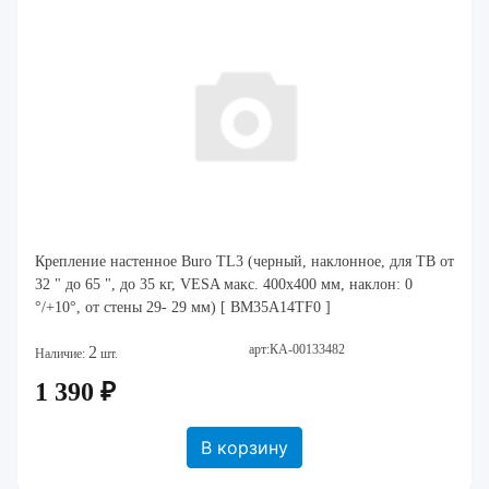
Крепление настенное Buro TL3 (черный, наклонное, для ТВ от
32 " до 65 ", до 35 кг, VESA макс. 400x400 мм, наклон: 0
°/+10°, от стены 29- 29 мм) [ BM35A14TF0 ]
арт:КА-00133482
2
Наличие:
шт.
1 390 ₽
В корзину