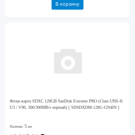
В корзину
Флэш-карта SDXC 128GB SanDisk Extreme PRO (Class UHS-II
U3 / V90, 300/300MB/s черный) [ SDSDXDM-128G-GN4IN ]
5
Наличие:
шт.