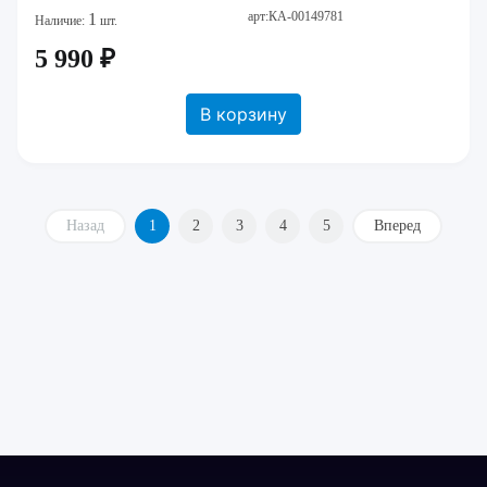
арт:КА-00149781
1
Наличие:
шт.
5 990 ₽
В корзину
Назад
1
2
3
4
5
Вперед