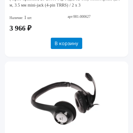
м, 3.5 мм mini-jack (4-pin TRRS) / 2 x 3
арт:981-000627
1
Наличие:
шт.
3 966 ₽
В корзину