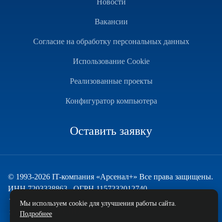
Новости
Вакансии
Согласие на обработку персональных данных
Использование Cookie
Реализованные проекты
Конфигуратор компьютера
Оставить заявку
© 1993-2026 IT-компания «Арсенал+» Все права защищены.
ИНН 7203338863 , ОГРН 1157232012740
Техническая поддержка
Мы используем cookie для улучшения работы сайта.
и развитие — ECHO
Подробнее