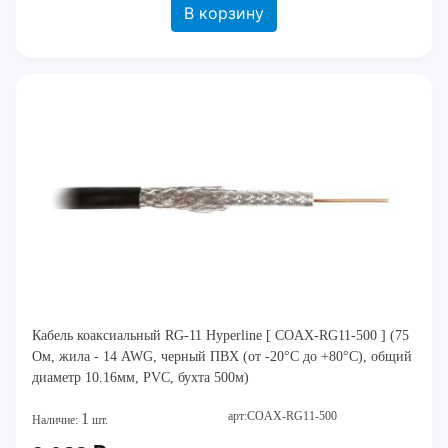
В корзину
Кабель коаксиальный RG-11 Hyperline [ COAX-RG11-500 ] (75
Ом, жила - 14 AWG, черный ПВХ (от -20°C дo +80°C), общий
диаметр 10.16мм, PVC, бухта 500м)
арт:COAX-RG11-500
1
Наличие:
шт.